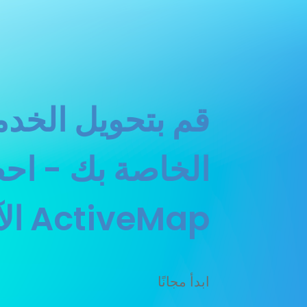
قم بتحويل الخدمة
الخاصة بك - ا
ActiveMap الآن!
ابدأ مجانًا