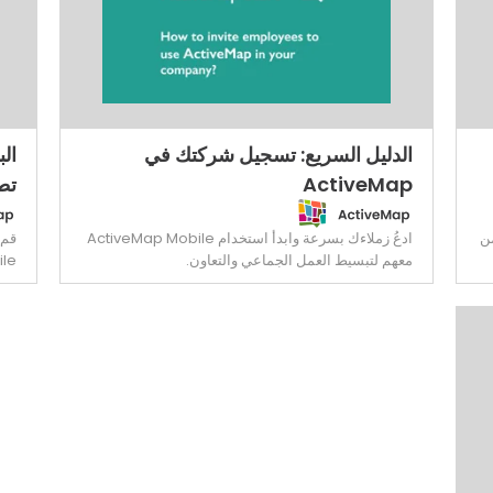
الدليل السريع: تسجيل شركتك في
الب
ActiveMap
تط
سجيل شركتك في ActiveMap من
ادعُ زملاءك بسرعة وابدأ استخدام ActiveMap Mobile
معهم لتبسيط العمل الجماعي والتعاون.
Mobile لتبسيط