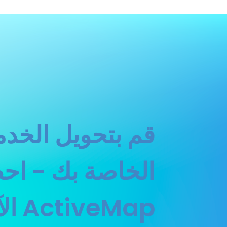
قم بتحويل الخدمة
الخاصة بك - ا
ActiveMap الآن!