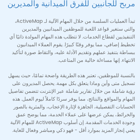
مربح للجانبين للفرق الميدانية والمديرين
تبدأ العمليات السلسة من خلال المهام الآلية لـ ActiveMap،
والتي ستغير قواعد اللعبة للموظفين الميدانيين والمديرين
التنفيذيين لقطاع الخدمات. لا تتطلب هذه المهام المولدة ذاتيًا أي
تخطيط إضافي، مما يوفر وقتًا كبيرًا. يقوم العملاء الميدانيون
ببساطة بتنفيذ عملهم وتقديم الأدلة عليه، والتقاط صورة لتأكيد
الانتهاء. إنها مساءلة خالية من المتاعب.
بالنسبة للموظفين، تعتبر هذه الطريقة واضحة تمامًا، حيث يسهل
تسجيل متى وأين وماذا يتعلق بكل مهمة. يحصل المديرون على
رؤية شاملة من خلال تقارير شاملة عبر الإنترنت تتضمن تفاصيل
المهام والمواقع والنتائج، مما يوفر سردًا كاملاً ليوم العمل. هذه
الحسابات التفصيلية، الجاهزة لإثارة الإعجاب، والمثرية بالصور
والخرائط، يمكن عرضها على عملاء الخدمة، مما يوضح عمق
وجودة الخدمات المقدمة. إن أسلوب ActiveMap للمهام الآلية
يعني إنجاز المزيد بموارد أقل - فهو ذكي ومباشر وفعال للغاية.